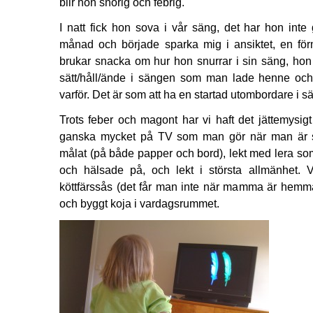
blir hon snorig och febrig.
I natt fick hon sova i vår säng, det har hon inte
månad och började sparka mig i ansiktet, en för
brukar snacka om hur hon snurrar i sin säng, ho
sätt/håll/ände i sängen som man lade henne och 
varför. Det är som att ha en startad utombordare i
Trots feber och magont har vi haft det jättemysigt
ganska mycket på TV som man gör när man är s
målat (på både papper och bord), lekt med lera som
och hälsade på, och lekt i största allmänhet. V
köttfärssås (det får man inte när mamma är hemma)
och byggt koja i vardagsrummet.