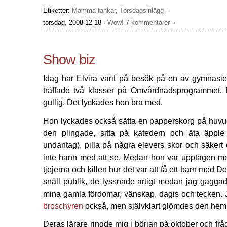
Etiketter:
Mamma-tankar
,
Torsdagsinlägg
·
torsdag, 2008-12-18 ·
Wow! 7 kommentarer »
Show biz
Idag har Elvira varit på besök på en av gymnasie
träffade två klasser på Omvårdnadsprogrammet. E
gullig. Det lyckades hon bra med.
Hon lyckades också sätta en papperskorg på huvude
den plingade, sitta på katedern och äta äpple 
undantag), pilla på några elevers skor och säker
inte hann med att se. Medan hon var upptagen med
tjejerna och killen hur det var att få ett barn med
snäll publik, de lyssnade artigt medan jag gaggad
mina gamla fördomar, vänskap, dagis och tecken. J
broschyren
också, men självklart glömdes den he
Deras lärare ringde mig i början på oktober och fr