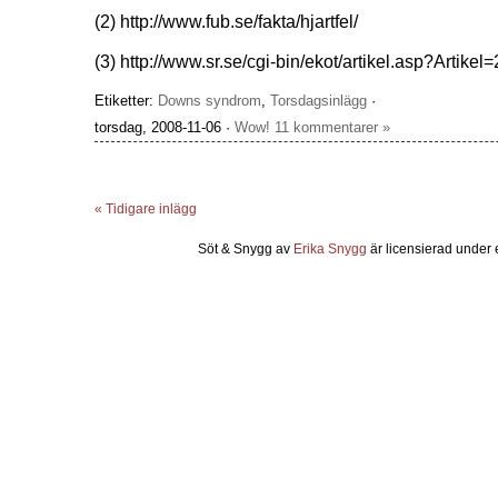
(2) http://www.fub.se/fakta/hjartfel/
(3) http://www.sr.se/cgi-bin/ekot/artikel.asp?Artike
Etiketter:
Downs syndrom
,
Torsdagsinlägg
·
torsdag, 2008-11-06 ·
Wow! 11 kommentarer »
« Tidigare inlägg
Söt & Snygg
av
Erika Snygg
är licensierad under