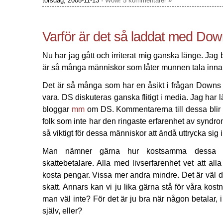
torsdag, 2008-11-13 ·
Wow! 5 kommentarer »
Varför är det så laddat med Do
Nu har jag gått och irriterat mig ganska länge. Jag bl
är så många människor som låter munnen tala innan
Det är så många som har en åsikt i frågan Downs 
vara. DS diskuteras ganska flitigt i media. Jag har 
bloggar
mm
om DS. Kommentarerna till dessa blir 
folk som inte har den ringaste erfarenhet av syndro
så viktigt för dessa människor att ändå uttrycka sig 
Man nämner gärna hur kostsamma dessa m
skattebetalare. Alla med livserfarenhet vet att a
kosta pengar. Vissa mer andra mindre. Det är väl
skatt. Annars kan vi ju lika gärna stå för våra kostn
man väl inte? För det är ju bra när någon betalar, i 
själv, eller?