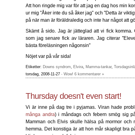
Att hon ringde mig var för att jag en dag hos min k
ur mig ”Åker inte du så åker jag” och ”Detta är vikti
på när man är föräldraledig och inte har något att 
Skämt å sido. Jag är jätteglad att vi fick komma. 
som jag senare fick av läraren. Jag citerar ”Elev
bästa föreläsningen någonsin”
Nöjet var på vår sida!
Etiketter:
Downs syndrom
,
Elvira
,
Mamma-tankar
,
Torsdagsinl
torsdag, 2008-11-27 ·
Wow! 6 kommentarer »
Thursday doesn't even start!
Vi är inne på dag tre i pyjamas. Viran hade pr
många andra
) i måndags och febern smög sig på u
Mamman och Elvis skulle hälsa på mormor och mo
hemma. Det konstiga är att hon mår skapligt bra 