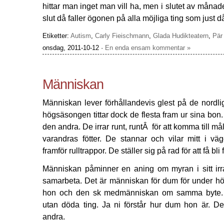
hittar man inget man vill ha, men i slutet av månad
slut då faller ögonen på alla möjliga ting som just 
Etiketter:
Autism
,
Carly Fieischmann
,
Glada Hudikteatern
,
Pär
onsdag, 2011-10-12 ·
En enda ensam kommentar »
Människan
Människan lever förhållandevis glest på de nordl
högsäsongen tittar dock de flesta fram ur sina bo
den andra. De irrar runt, runtÂ för att komma till må
varandras fötter. De stannar och vilar mitt i vä
framför rulltrappor. De ställer sig på rad för att få bli 
Människan påminner en aning om myran i sitt irr
samarbeta. Det är människan för dum för under hög
hon och den sk medmänniskan om samma byte. By
utan döda ting. Ja ni förstår hur dum hon är.
andra.