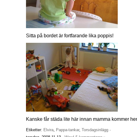
Sitta på bordet är fortfarande lika poppis!
Kanske får städa lite här innan mamma kommer h
Etiketter:
Elvira
,
Pappa-tankar
,
Torsdagsinlägg
·