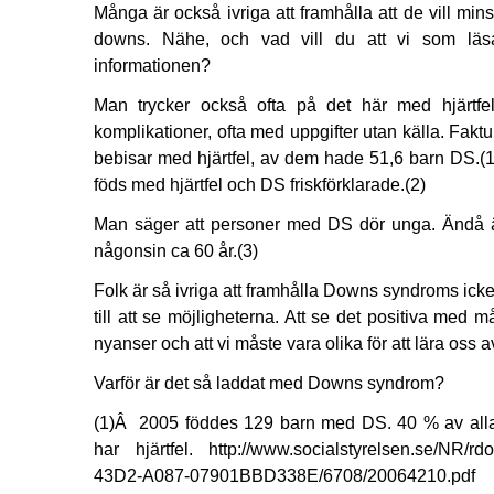
Många är också ivriga att framhålla att de vill min
downs. Nähe, och vad vill du att vi som lä
informationen?
Man trycker också ofta på det här med hjärtfe
komplikationer, ofta med uppgifter utan källa. Fakt
bebisar med hjärtfel, av dem hade 51,6 barn DS.(1)
föds med hjärtfel och DS friskförklarade.(2)
Man säger att personer med DS dör unga. Ändå 
någonsin ca 60 år.(3)
Folk är så ivriga att framhålla Downs syndroms icke v
till att se möjligheterna. Att se det positiva med 
nyanser och att vi måste vara olika för att lära oss 
Varför är det så laddat med Downs syndrom?
(1)Â 2005 föddes 129 barn med DS. 40 % av all
har hjärtfel. http://www.socialstyrelsen.se/NR/
43D2-A087-07901BBD338E/6708/20064210.pdf