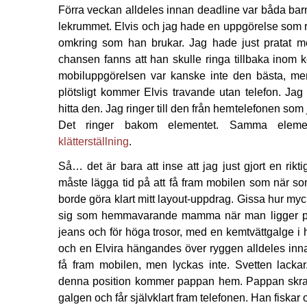
Förra veckan alldeles innan deadline var båda bar
lekrummet. Elvis och jag hade en uppgörelse som r
omkring som han brukar. Jag hade just pratat
chansen fanns att han skulle ringa tillbaka inom k
mobiluppgörelsen var kanske inte den bästa, me
plötsligt kommer Elvis travande utan telefon. Jag
hitta den. Jag ringer till den från hemtelefonen som j
Det ringer bakom elementet. Samma eleme
klätterställning
.
Så… det är bara att inse att jag just gjort en rikt
måste lägga tid på att få fram mobilen som när so
borde göra klart mitt layout-uppdrag. Gissa hur m
sig som hemmavarande mamma när man ligger på 
jeans och för höga trosor, med en kemtvättgalge i
och en Elvira hängandes över ryggen alldeles inna
få fram mobilen, men lyckas inte. Svetten lackar
denna position kommer pappan hem. Pappan skratta
galgen och får självklart fram telefonen. Han fiskar 