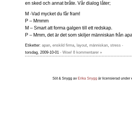
en sked och annat bråte. Vår dialog låter;
M -Vad mycket du får fram!
P – Mmmm
M – Smart att forma galgen till ett redskap.
P – Mmm, det är det som skiljer människan från ap
Etiketter:
apan
,
enskild firma
,
layout
,
människan
,
stress
·
torsdag, 2009-10-01 ·
Wow! 8 kommentarer »
Söt & Snygg
av
Erika Snygg
är licensierad under