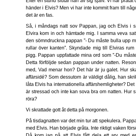
Efter en stund slutar han av sig själv. Vi har prata
händer i Elvis? Men vi har inte kommit fram till någ
det är en fas.
Så, i måndags natt sov Pappan, jag och Elvis i 
Elvira kom in och hämtade mig. I samma veva satte
den sömndruckna pappan ”- Du måste bulla upp me
rullar över kanten”. Skyndade mig till Elviras rum 
pigg. Pappan uppfattade mina ord som ”-Du måste s
Detta förföljde sedan pappan under natten. Resone
med, Vad menar hon? Det här är ju galet. Hur sk
affärsidé? Som dessutom är väldigt dålig, han skr
låta Elvis ha internationella affärshemligheter? Det 
är stressad och inte kan sova bra om natten. Hur 
röra?
Vi skrattade gott åt detta på morgonen.
På tisdagnatten var det min tur att spekulera. Papp
med Elvis. Han började gråta. Inte riktigt vaken förs
Då kom jag på att Elvis fått dela ett arv med 