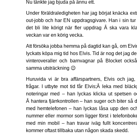
Nu tänkte jag bjuda på ännu ett.
Under föräldraledigheten har jag börjat knäcka ex
out-jobb och har EN uppdragsgivare. Han i sin tur h
det bli lite körigt när fler uppdrag Â ska vara k
veckan var en körig vecka.
Att försöka jobba hemma på dagtid kan gå, om Elvir
lyckats köpa mig tid hos Elvis. Tid är nog det jag d
vinteroveraller och barnvagnar på Blocket också
samma utsträckning 😉
Huruvida vi är bra affärspartners, Elvis och ja
frågar. I utbyte mot tid får Elvis;Â leka med blä
noteringar med – han lyckas klicka ut spetsen o
Â hantera fjärrkontrollen – han suger och biter så de
med hemtelefonen – han lyckas låsa upp den och
nummer eller mormor som ligger först i telefonboke
med min mobil – han travar iväg fullt koncentre
kommer oftast tillbaka utan någon skada skedd.