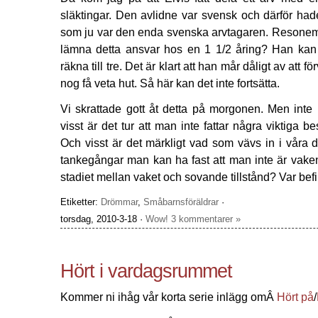
släktingar. Den avlidne var svensk och därför had
som ju var den enda svenska arvtagaren. Resonem
lämna detta ansvar hos en 1 1/2 åring? Han kan 
räkna till tre. Det är klart att han mår dåligt av att 
nog få veta hut. Så här kan det inte fortsätta.
Vi skrattade gott åt detta på morgonen. Men inte h
visst är det tur att man inte fattar några viktiga be
Och visst är det märkligt vad som vävs in i våra 
tankegångar man kan ha fast att man inte är vaken
stadiet mellan vaket och sovande tillstånd? Var bef
Etiketter:
Drömmar
,
Småbarnsföräldrar
·
torsdag, 2010-3-18 ·
Wow! 3 kommentarer »
Hört i vardagsrummet
Kommer ni ihåg vår korta serie inlägg omÂ
Hört på
/