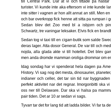
till Central Park. Dar at vi och tittade pa hasta
turister. Vi kunde inte aka eftersom vi inte kunde 
inte sitter i vagnen ar hon allt annat an still. Men 
och bar overkropp fick henne att sitta pa rumpan i grase
Sedan blev det Zoo med bl a isbjorn och pingv
Schwartz, tre vaningar leksaker. Elvis fick en brandb
Sedan tog vi taxi till en cigarr-butik som salde S
deras lager. Atta dosor General. De var till och me
nojda, alla glada akte vi till hotellet. Det blev
men anda dromde mamman oroliga drommar om en b
Idag sondag har vi spenderat hela dagen pa Ame
History. Vi sag nog det mesta, dinosaurier, planeter
indianer och celler, det tar sin tid nar byggnaden
perfekt aktivitet nar det regnar. Imorgonbitti ska vi h
oss ner till Delaware. Dar ska vi halsa pa mamm
pair tiden. Det ar 10 ar sedan vi sags.
Tyvarr tar det for lang tid att ladda bilder. Vi far ta