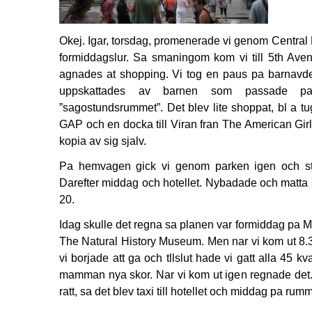
Okej. Igar, torsdag, promenerade vi genom Central
formiddagslur. Sa smaningom kom vi till 5th Ave
agnades at shopping. Vi tog en paus pa barnavdeln
uppskattades av barnen som passade pa
”sagostundsrummet”. Det blev lite shoppat, bl a tu
GAP och en docka till Viran fran The American Girl
kopia av sig sjalv.
Pa hemvagen gick vi genom parken igen och sta
Darefter middag och hotellet. Nybadade och matta 
20.
Idag skulle det regna sa planen var formiddag pa 
The Natural History Museum. Men nar vi kom ut 8.
vi borjade att ga och tllslut hade vi gatt alla 45 kv
mamman nya skor. Nar vi kom ut igen regnade det
ratt, sa det blev taxi till hotellet och middag pa rumm