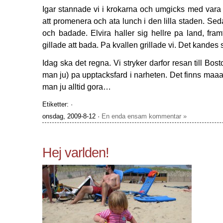
Igar stannade vi i krokarna och umgicks med vara v
att promenera och ata lunch i den lilla staden. Sed
och badade. Elvira haller sig hellre pa land, framf
gillade att bada. Pa kvallen grillade vi. Det kandes
Idag ska det regna. Vi stryker darfor resan till Bost
man ju) pa upptacksfard i narheten. Det finns maaan
man ju alltid gora…
Etiketter: ·
onsdag, 2009-8-12 ·
En enda ensam kommentar »
Hej varlden!