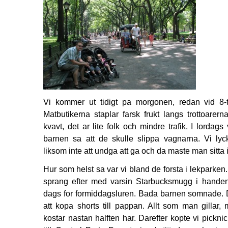
Vi kommer ut tidigt pa morgonen, redan vid 8-ti
Matbutikerna staplar farsk frukt langs trottoarerna
kvavt, det ar lite folk och mindre trafik. I lordags
barnen sa att de skulle slippa vagnarna. Vi lyc
liksom inte att undga att ga och da maste man sitta 
Hur som helst sa var vi bland de forsta i lekparken
sprang efter med varsin Starbucksmugg i handen. 
dags for formiddagsluren. Bada barnen somnade.
att kopa shorts till pappan. Allt som man gilla
kostar nastan halften har. Darefter kopte vi pickn