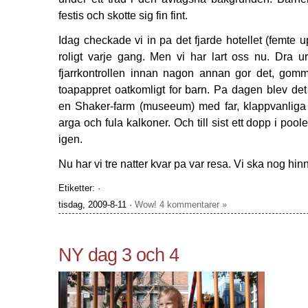
festis och skotte sig fin fint.
Idag checkade vi in pa det fjarde hotellet (femte u
roligt varje gang. Men vi har lart oss nu. Dra 
fjarrkontrollen innan nagon annan gor det, gom
toapappret oatkomligt for barn. Pa dagen blev det u
en Shaker-farm (museeum) med far, klappvanliga 
arga och fula kalkoner. Och till sist ett dopp i poo
igen.
Nu har vi tre natter kvar pa var resa. Vi ska nog hinna
Etiketter: ·
tisdag, 2009-8-11 ·
Wow! 4 kommentarer »
NY dag 3 och 4