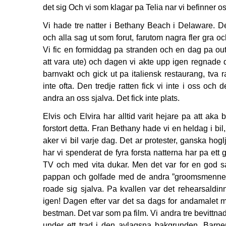
det sig Och vi som klagar pa Telia nar vi befinner os
Vi hade tre natter i Bethany Beach i Delaware. De
och alla sag ut som forut, farutom nagra fler gra o
Vi fic en formiddag pa stranden och en dag pa outle
att vara ute) och dagen vi akte upp igen regnade d
barnvakt och gick ut pa italiensk restaurang, tva ra
inte ofta. Den tredje ratten fick vi inte i oss och
andra an oss sjalva. Det fick inte plats.
Elvis och Elvira har alltid varit hejare pa att aka b
forstort detta. Fran Bethany hade vi en heldag i bi
aker vi bil varje dag. Det ar protester, ganska h
har vi spenderat de fyra forsta natterna har pa ett 
TV och med vita dukar. Men det var for en god sak
pappan och golfade med de andra ”groomsmenn
roade sig sjalva. Pa kvallen var det rehearsaldin
igen! Dagen efter var det sa dags for andamalet 
bestman. Det var som pa film. Vi andra tre bevittn
under ett trad i den avlagsna bakgrunden. Bar