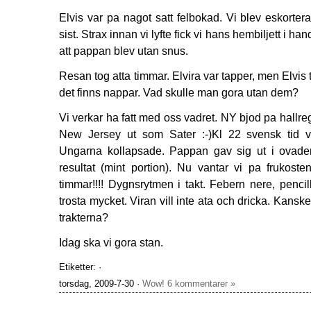
Elvis var pa nagot satt felbokad. Vi blev eskortera
sist. Strax innan vi lyfte fick vi hans hembiljett i han
att pappan blev utan snus.
Resan tog atta timmar. Elvira var tapper, men Elvis 
det finns nappar. Vad skulle man gora utan dem?
Vi verkar ha fatt med oss vadret. NY bjod pa hallre
New Jersey ut som Sater :-)Kl 22 svensk tid var 
Ungarna kollapsade. Pappan gav sig ut i ovader
resultat (mint portion). Nu vantar vi pa frukoste
timmar!!!! Dygnsrytmen i takt. Febern nere, pencil
trosta mycket. Viran vill inte ata och dricka. Kans
trakterna?
Idag ska vi gora stan.
Etiketter: ·
torsdag, 2009-7-30 ·
Wow! 6 kommentarer »